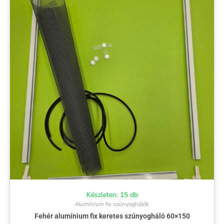
Készleten: 15 db
Alumínium fix szúnyoghálók
Fehér alumínium fix keretes szúnyogháló 60×150