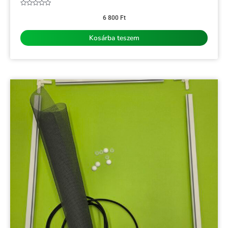
Értékelés:
0
6 800
Ft
/
5
Kosárba teszem