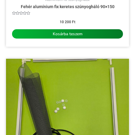
Fehér alumínium fix keretes szúnyogháló 90×150
Értékelés:
0
10 200
Ft
/
5
Kosárba teszem