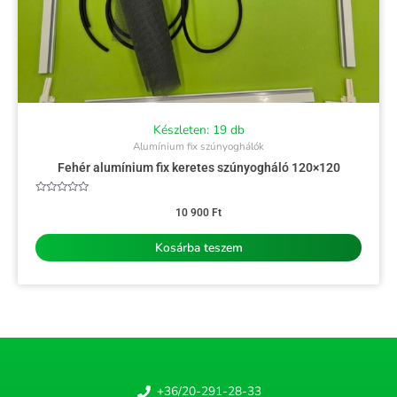
Készleten: 19 db
Alumínium fix szúnyoghálók
Fehér alumínium fix keretes szúnyogháló 120×120
Értékelés:
0
10 900
Ft
/
5
Kosárba teszem
+36/20-291-28-33