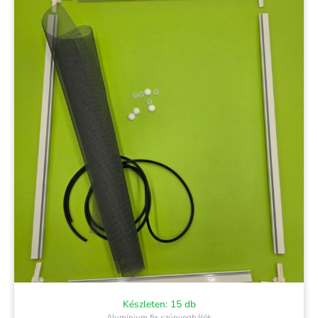
Készleten: 15 db
Alumínium fix szúnyoghálók