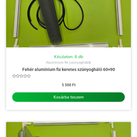
Készleten: 6 db
Alumínium fix szúnyoghálók
Fehér alumínium fix keretes szúnyogháló 60×90
Értékelés:
0
5 500
Ft
/
5
Kosárba teszem