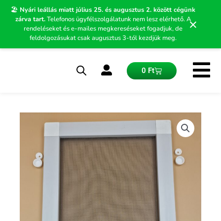
Skip
🏖️
Nyári leállás miatt július 25. és augusztus 2. között cégünk
to
zárva tart.
Telefonos ügyfélszolgálatunk nem lesz elérhető. A
×
content
rendeléseket és e-mailes megkereséseket fogadjuk, de
feldolgozásukat csak augusztus 3-tól kezdjük meg.
Kosár
0
Ft