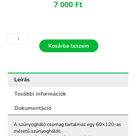
7 000
Ft
Fehér
műanyag
Kosárba teszem
fix
keretes
szúnyogháló
60x120
mennyiség
Leírás
További információk
Dokumentáció
A szúnyogháló csomag tartalmaz egy 60×120-as
méretű szúnyoghálót.