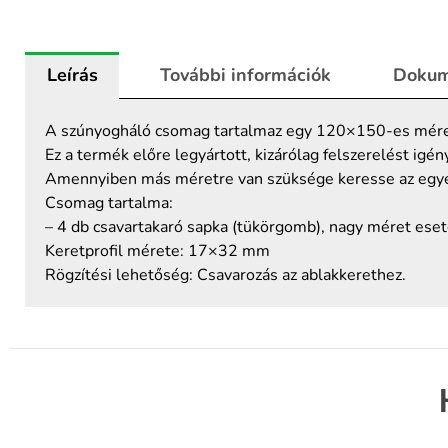
keretes
szúnyogháló
120x150
Leírás
További információk
Dokum
mennyiség
A szúnyogháló csomag tartalmaz egy 120×150-es mére
Ez a termék előre legyártott, kizárólag felszerelést igén
Amennyiben más méretre van szüksége keresse az egy
Csomag tartalma:
– 4 db csavartakaró sapka (tükörgomb), nagy méret ese
Keretprofil mérete: 17×32 mm
Rögzítési lehetőség: Csavarozás az ablakkerethez.