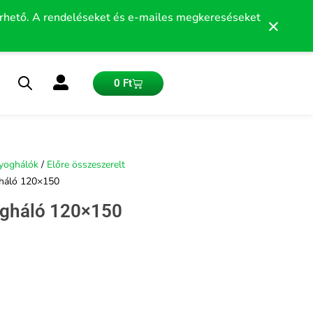
érhető. A rendeléseket és e-mailes megkereséseket
×
Kosár
0
Ft
yoghálók
/
Előre összeszerelt
gháló 120×150
ogháló 120×150