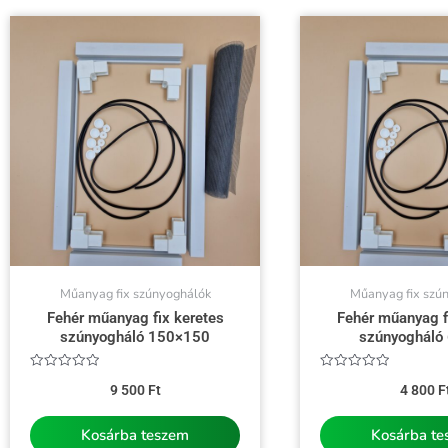
Műanyag fix szúnyoghálók
Műanyag fix szú
Fehér műanyag fix keretes
Fehér műanyag f
szúnyogháló 150×150
szúnyogháló
Értékelés:
Értékelés:
9 500
Ft
4 800
F
0
0
/
/
5
5
Kosárba teszem
Kosárba t