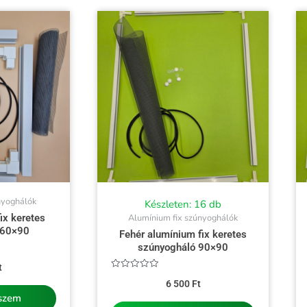
nyoghálók
Készleten: 16 db
ix keretes
Alumínium fix szúnyoghálók
 60×90
Fehér alumínium fix keretes
szúnyogháló 90×90
t
Értékelés:
6 500
Ft
0
/
eszem
5