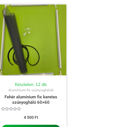
Készleten: 12 db
Alumínium fix szúnyoghálók
Fehér alumínium fix keretes
szúnyogháló 60×60
Értékelés:
4 500
Ft
0
/
5