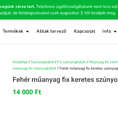
 cégünk zárva tart.
Telefonos ügyfélszolgálatunk nem lesz el
gadjuk, de feldolgozásukat csak augusztus 3-tól kezdjük meg.
Termékek
Ablak tervező
Kapcsolat
Info
Kezdőlap
/
Szúnyoghálók
/
Fix szúnyoghálók
/
Műanyag fix szún
műanyag fix szúnyoghálók
/ Fehér műanyag fix keretes szúnyo
Fehér műanyag fix keretes szúny
14 000
Ft