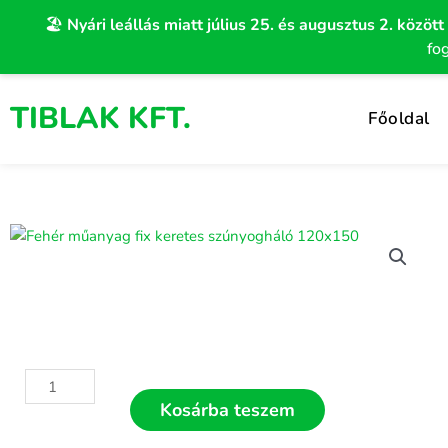
Skip
🏖️
Nyári leállás miatt július 25. és augusztus 2. között
to
fo
content
TIBLAK KFT.
Főoldal
Fehér
műanyag
Kosárba teszem
fix