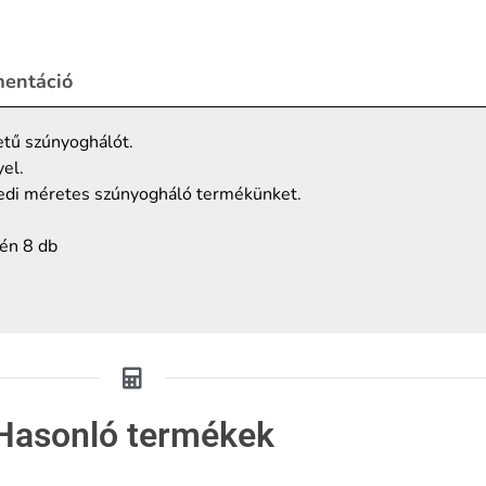
entáció
tű szúnyoghálót.
yel.
edi méretes szúnyogháló termékünket.
tén 8 db
Hasonló termékek