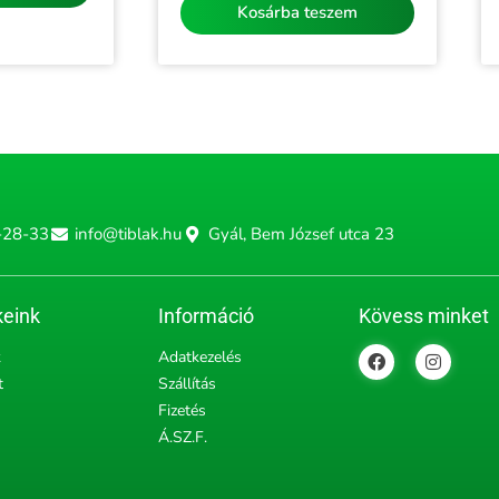
Kosárba teszem
-28-33
info@tiblak.hu
Gyál, Bem József utca 23
eink
Információ
Kövess minket
F
I
k
Adatkezelés
a
n
t
Szállítás
c
s
e
t
Fizetés
b
a
Á.SZ.F.
o
g
o
r
k
a
m