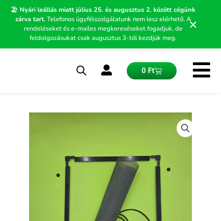
Skip
🏖️
Nyári leállás miatt július 25. és augusztus 2. között cégünk
to
zárva tart.
Telefonos ügyfélszolgálatunk nem lesz elérhető. A
×
content
rendeléseket és e-mailes megkereséseket fogadjuk, de
feldolgozásukat csak augusztus 3-tól kezdjük meg.
Kosár
0
Ft