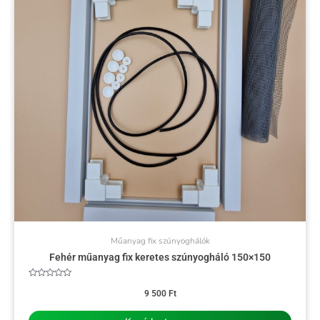
Műanyag fix szúnyoghálók
Fehér műanyag fix keretes szúnyogháló 150×150
Értékelés:
0
9 500
Ft
/
5