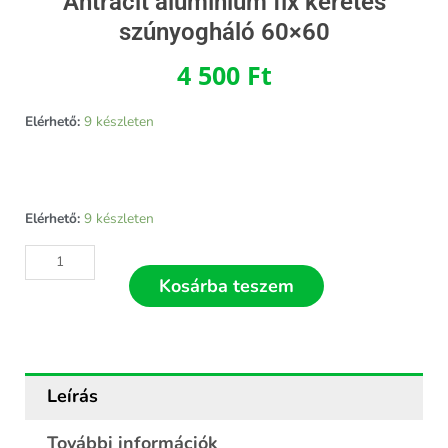
Antracit alumínium fix keretes
szúnyogháló 60×60
4 500
Ft
Elérhető:
9 készleten
Antracit
Elérhető:
9 készleten
alumínium
fix
keretes
Kosárba teszem
szúnyogháló
60x60
mennyiség
Leírás
További információk