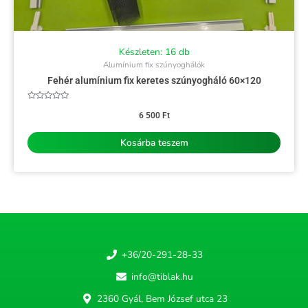
Készleten: 16 db
Alumínium fix szúnyoghálók
Fehér alumínium fix keretes szúnyogháló 60×120
Értékelés:
0
6 500
Ft
/
5
Kosárba teszem
+36/20-291-28-33
info@tiblak.hu
2360 Gyál, Bem József utca 23