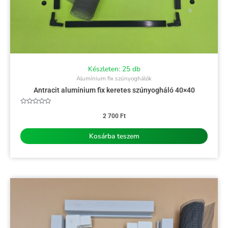
Készleten: 25 db
Alumínium fix szúnyoghálók
Antracit alumínium fix keretes szúnyogháló 40×40
Értékelés:
0
2 700
Ft
/
5
Kosárba teszem