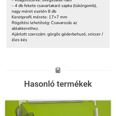
– világosszürke, üvegszálas háló
– 4 db fekete csavartakaró sapka (tükörgomb),
nagy méret esetén 8 db
Keretprofil mérete: 17×7 mm
Rögzítési lehetőség: Csavarozás az
ablakkerethez.
Ajánlott szerszám: görgős géderbehuzó, sniccer /
éles kés
Hasonló termékek