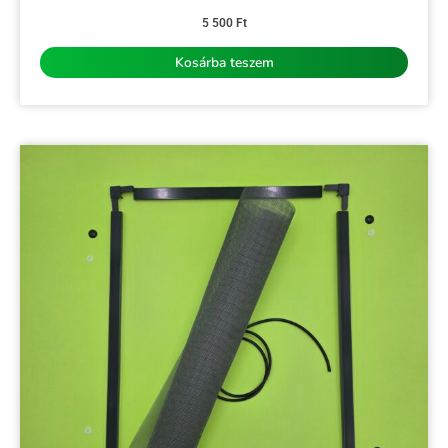
Értékelés:
0
5 500
Ft
/
5
Kosárba teszem